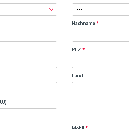
---
Nachname
*
PLZ
*
Land
---
JJ)
Mobil
*