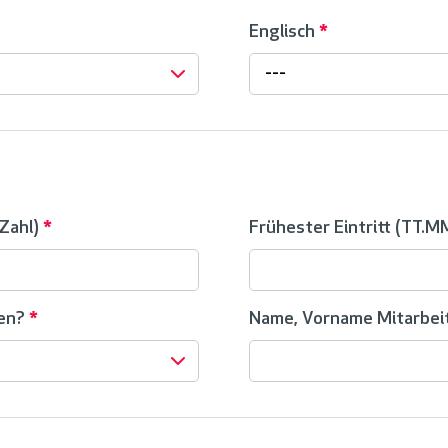
Englisch
*
---
 Zahl)
*
Frühester Eintritt (TT.M
den?
*
Name, Vorname Mitarbe