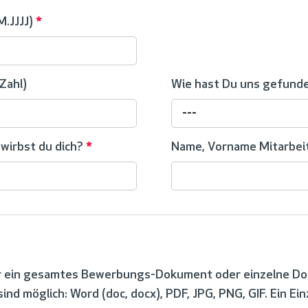
M.JJJJ)
*
Zahl)
Wie hast Du uns gefund
---
wirbst du dich?
*
Name, Vorname Mitarbe
r ein gesamtes Bewerbungs-Dokument oder einzelne D
nd möglich: Word (doc, docx), PDF, JPG, PNG, GIF. Ein Ei