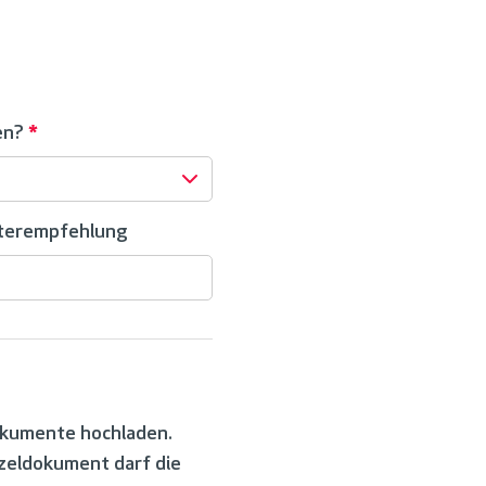
en?
*
iterempfehlung
okumente hochladen.
nzeldokument darf die